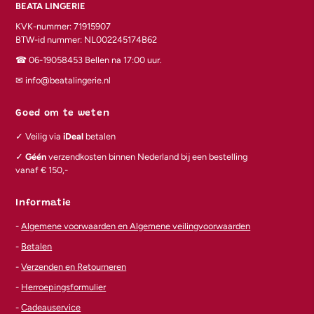
BEATA LINGERIE
KVK-nummer: 71915907
BTW-id nummer: NL002245174B62
☎︎ 06-19058453 Bellen na 17:00 uur.
✉︎ info@beatalingerie.nl
Goed om te weten
✓ Veilig via
iDeal
betalen
✓
Géén
verzendkosten binnen Nederland bij een bestelling
vanaf € 150,-
Informatie
-
Algemene voorwaarden en Algemene veilingvoorwaarden
-
Betalen
-
Verzenden en Retourneren
-
Herroepingsformulier
-
Cadeauservice