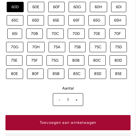
60D
60E
60F
60G
60H
60I
65C
65D
65E
65F
65G
65H
65I
70B
70C
70D
70E
70F
70G
70H
75A
75B
75C
75D
75E
75F
75G
80B
80C
80D
80E
80F
85B
85C
85D
85E
Aantal
-
+