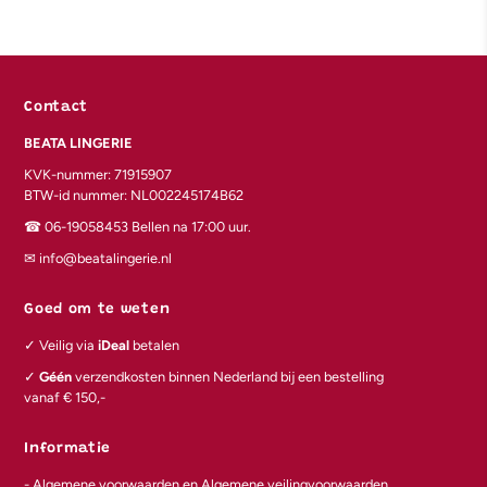
Contact
BEATA LINGERIE
KVK-nummer: 71915907
BTW-id nummer: NL002245174B62
☎︎ 06-19058453 Bellen na 17:00 uur.
✉︎ info@beatalingerie.nl
Goed om te weten
✓ Veilig via
iDeal
betalen
✓
Géén
verzendkosten binnen Nederland bij een bestelling
vanaf € 150,-
Informatie
-
Algemene voorwaarden en Algemene veilingvoorwaarden