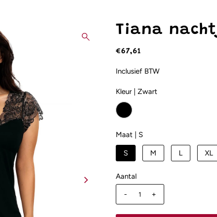
Tiana nacht
€67,61
Inclusief BTW
Kleur |
Zwart
Maat |
S
S
M
L
XL
Aantal
-
+