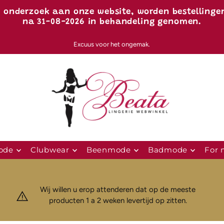
h onderzoek aan onze website, worden bestellinge
na 31-08-2026 in behandeling genomen.
Excuus voor het ongemak.
ode
Clubwear
Beenmode
Badmode
For
Wij willen u erop attenderen dat op de meeste
producten 1 a 2 weken levertijd op zitten.