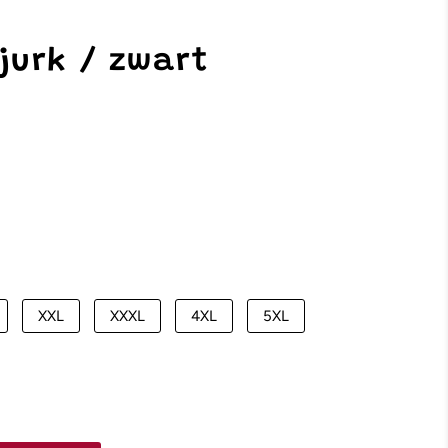
jurk / zwart
XXL
XXXL
4XL
5XL